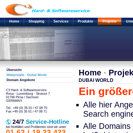
Home
Shopping
Services
Produkte
Projekte
Unt
Übersicht
Home
·
Projek
Webprojekt - Dubai World
DUBAI WORLD
Domain Angebote
Ein größer
C3 Hard- & Softwareservice
Rosa - Luxemburg - Strasse 7
01796 Pirna / Sachsen
GERMANY
Alle hier Ang
Tel: +49 (0) 35 01 / 47 08 70
Fax:+49 (0) 35 01 / 47 08 71
Search engine
24/7
Service-Hotline
Alle Domains 
bei Notfällen und Problemen sind wir unter
01 62 / 19 23 423