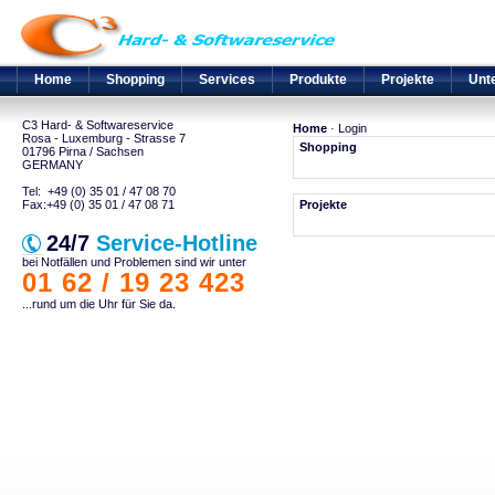
Home
Shopping
Services
Produkte
Projekte
Unt
C3 Hard- & Softwareservice
Home
· Login
Rosa - Luxemburg - Strasse 7
Shopping
01796 Pirna / Sachsen
GERMANY
Tel: +49 (0) 35 01 / 47 08 70
Fax:+49 (0) 35 01 / 47 08 71
Projekte
24/7
Service-Hotline
bei Notfällen und Problemen sind wir unter
01 62 / 19 23 423
...rund um die Uhr für Sie da.