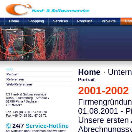
Home
Shopping
Services
Produkte
Projekte
Unt
Info
Home
· Unter
Partner
Portrait
Referenzen
Web-Referenzen
2001-2002
C3 Hard- & Softwareservice
Rosa - Luxemburg - Strasse 7
Firmengründun
01796 Pirna / Sachsen
GERMANY
01.08.2001 - Pi
Tel: +49 (0) 35 01 / 47 08 70
Fax:+49 (0) 35 01 / 47 08 71
Unsere ersten
24/7
Service-Hotline
Abrechnungssy
bei Notfällen und Problemen sind wir unter