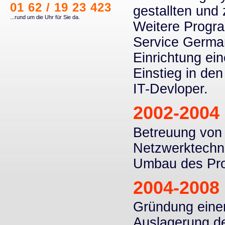
01 62 / 19 23 423
gestallten und
...rund um die Uhr für Sie da.
Weitere Progra
Service German
Einrichtung ei
Einstieg in de
IT-Devloper.
2002-2004
Betreuung von
Netzwerktechn
Umbau des Pro
2004-2008
Gründung einer 
Auslagerung de